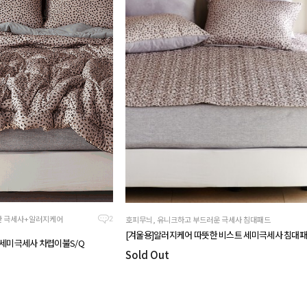
한 극세사+알러지케어
호피무늬, 유니크하고 부드러운 극세사 침대패드
2
[겨울용]알러지케어 따뜻한 비스트 세미극세사 침대패
 세미극세사 차렵이불S/Q
Sold Out