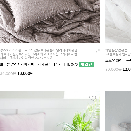
루즈하게 직조한 니트조직 같은 브라운 톤의 알러지케어 원단
하얀 눈밭 같은 퓨
0
과 녹아내릴듯 부드러운 크리미 하고 소프트한 모카베이지 컬
트! 털빠짐과 먼지
러의 초극세사 안감의 양면-2way로 사용
스노우 화이트 극
브리튼 알러지케어 세미극세사 홑겹베개커버 대50x70
원
30,000
12,0
원
원
36,000
18,000