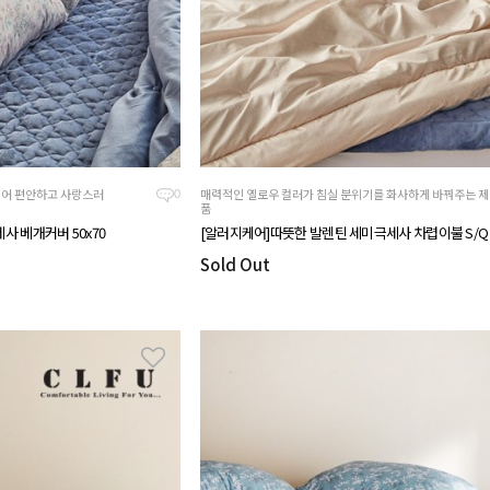
되어 편안하고 사랑스러
매력적인 옐로우 컬러가 침실 분위기를 화사하게 바꿔주는 제
0
품
사 베개커버 50x70
[알러지케어]따뜻한 발렌틴 세미극세사 차렵이불 S/
Sold Out