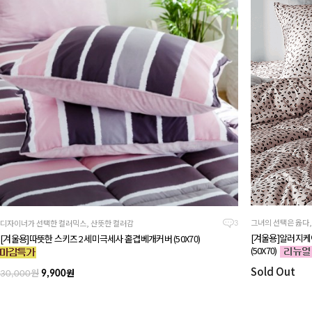
그녀의 선택은 옳다
디자이너가 선택한 컬러믹스, 산뜻한 컬러감
3
[겨울용]알러지케
[겨울용]따뜻한 스키즈2 세미극세사 홑겹베개커버 (50X70)
(50X70)
Sold Out
원
원
30,000
9,900