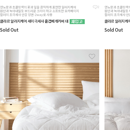
연노랑과 초콜릿색의 꽃과 잎을 큼직하게 표현한 알러지케어
연노랑과 초콜릿색의
2
원단과 녹아내릴듯 부드러운 크리미 하고 소프트한 모카베이지
원단과 녹아내릴듯 
컬러의 초극세사 안감 양면-2way로 사용
컬러의 초극세사 안감
클라르 알러지케어 세미극세사 홑겹베개커버 대
클라르 알러지케어
Sold Out
Sold Out