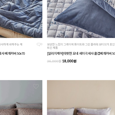
화사하게 바꿔주는 제
모던한 느낌의 그레이에 화이트와 그린 플라워 모티브가 포인
0
트인 제품
사 베개커버 50x70
[알러지케어]따뜻한 모네 세미극세사 홑겹베개커버 50
원
원
36,000
18,000