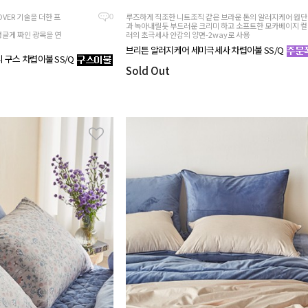
VER 기술을 더한 프
루즈하게 직조한 니트조직 같은 브라운 톤의 알러지케어 원단
0
과 녹아내릴듯 부드러운 크리미 하고 소프트한 모카베이지 컬
성글게 짜인 광목을 연
러의 초극세사 안감의 양면-2way로 사용
브리튼 알러지케어 세미극세사 차렵이불 SS/Q
 구스 차렵이불 SS/Q
Sold Out