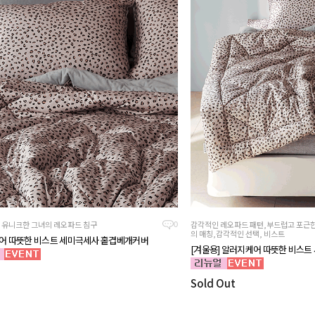
, 유니크한 그녀의 레오파드 침구
감각적인 레오파드 패턴,부드럽고 포근
0
의 매칭,감각적인 선택, 비스트
어 따뜻한 비스트 세미극세사 홑겹베개커버
[겨울용] 알러지케어 따뜻한 비스트
Sold Out