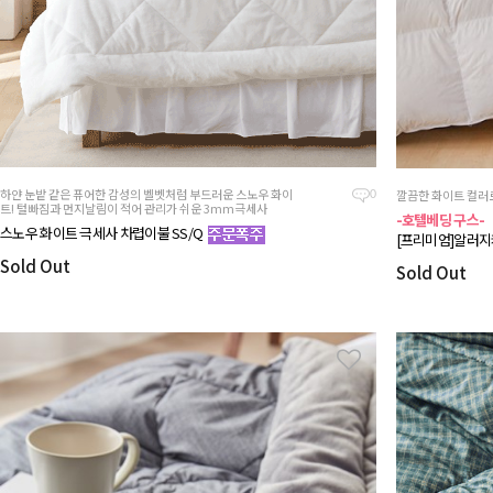
하얀 눈밭 같은 퓨어한 감성의 벨벳처럼 부드러운 스노우 화이
깔끔한 화이트 컬러
0
트! 털빠짐과 먼지날림이 적어 관리가 쉬운 3mm극세사
-호텔베딩 구스-
스노우 화이트 극세사 차렵이불 SS/Q
[프리미엄]알러지
Sold Out
Sold Out