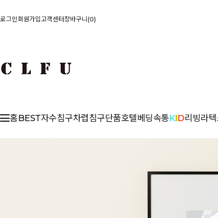
로그인
회원가입
고객센터
장바구니
0
홈
BEST
자수침구
차렵
침구단품
호텔베딩
속통
K
I
D
리빙
라텍