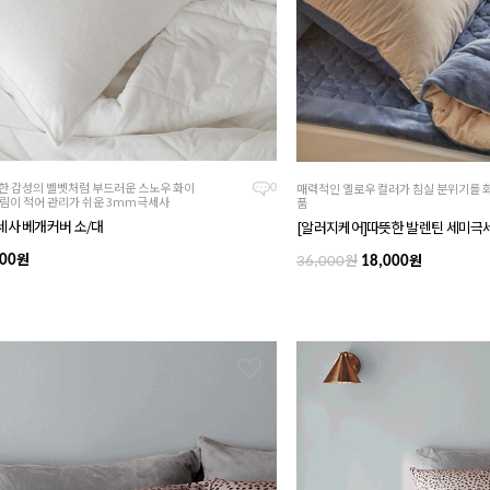
어한 감성의 벨벳처럼 부드러운 스노우 화이
매력적인 옐로우 컬러가 침실 분위기를 
0
날림이 적어 관리가 쉬운 3mm극세사
품
세사 베개커버 소/대
[알러지케어]따뜻한 발렌틴 세미극세
원
원
원
00
36,000
18,000