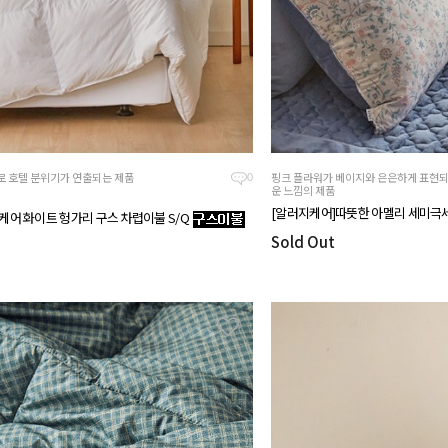
로 호텔 분위기가 연출되는 제품
핑크 플라워가 베이지와 은은하게 표현
0
운 느낌의 제품
[알러지케어]따뜻한 아멜리 세미극세
케어 화이트 헝가리 구스 차렵이불 S/Q
Sold Out