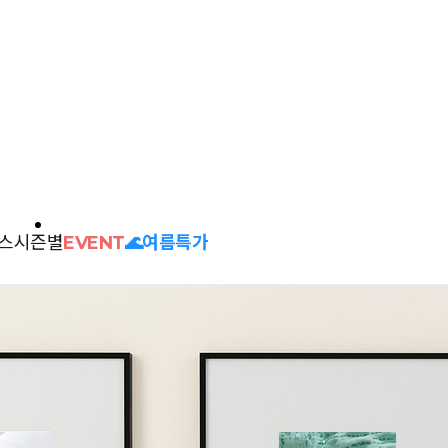
스
시즌별
EVENT
🌊여름특가