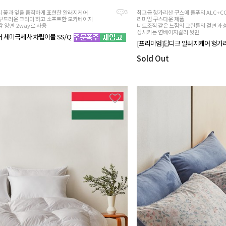
 꽃과 잎을 큼직하게 표현한 알러지케어
최고급 헝가리산 구스에 클푸의 ALC+CO
3
부드러운 크리미 하고 소프트한 모카베이지
리미엄 구스다운 제품
 양면-2way로 사용
니트조직 같은 느낌의 그린톤의 겉면과 
상시키는 연베이지컬러 뒷면
 세미극세사 차렵이불 SS/Q
[프리미엄]딥디크 알러지케어 헝가리
Sold Out