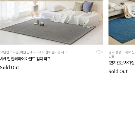
모던한 스타일,어떤 인테리어에도 잘어울리는 러그
영국 감성 그대로 
0
연출
사계절 인테리어 마일드 컴피 러그
[먼지없는]사계절
Sold Out
Sold Out