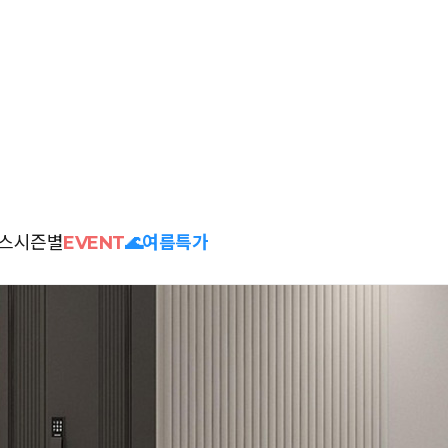
스
시즌별
EVENT
🌊여름특가