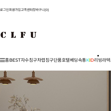
로그인
회원가입
고객센터
장바구니
0
홈
BEST
자수침구
차렵
침구단품
호텔베딩
속통
K
I
D
리빙
라텍