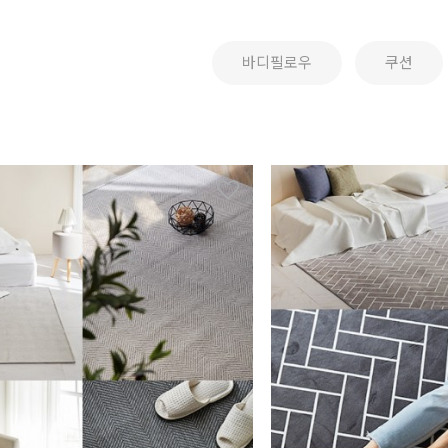
바디필로우
쿠션