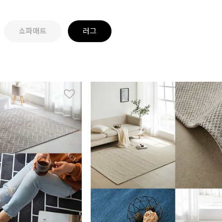
쇼파매트
러그