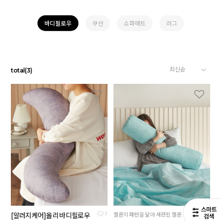
바디필로우
쿠션
쇼파매트
러그
total
(
3
)
[알러지케어]올리 바디필로우
멜론의 패턴을 닮아 세련된 멜론 컬러의 여름침구
2