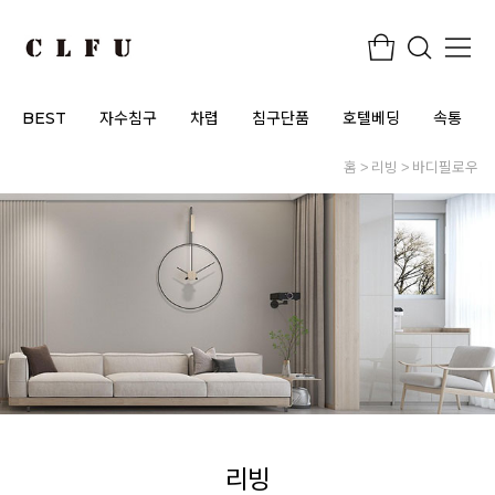
BEST
자수침구
차렵
침구단품
호텔베딩
속통
홈
리빙
바디필로우
리빙