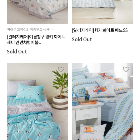
귀여운 고양이의 앙증맞고 상큼한 제품
[알러지케어]윙키 화이트 패드 SS
[알러지케어]여름침구 윙키 화이트
Sold Out
세미 인견차렵이불...
Sold Out