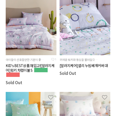
아이들이 선호할만한 기분이 좋아지는 소프트한 컬러감
귀여운 토끼와 동심을 불러일으키는 컬러플한 도트를 사용하여 재미있게 표현한 제품입니다.
1
KID's BEST상품 재입고![알러지케
[알러지케어]샐리 누빔베개커버 대
어]윙키 차렵이불 S
Sold Out
Sold Out