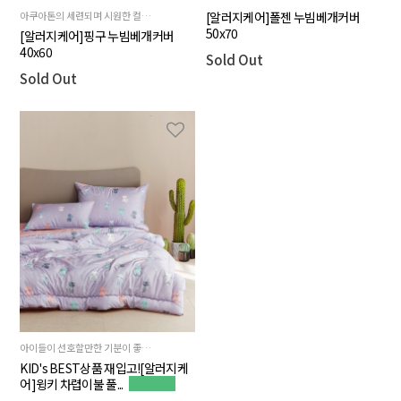
아쿠아톤의 세련되며 시원한 컬러와 함께 포인트가 되는 블랙의 펭귄을 소재로한 제품입니다.
[알러지케어]폴젠 누빔베개커버
50x70
[알러지케어]핑구 누빔베개커버
40x60
Sold Out
Sold Out
아이들이 선호할만한 기분이 좋아지는 소프트한 컬러감
KID's BEST상품 재입고![알러지케
어]윙키 차렵이불 풀...