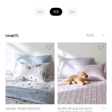
유아
키즈
알몽
total
(
27
)
부릉부릉~ 큐티뽀작 중장비차가 달콤한 사탕을 싣고 총출동 했어요. 탈 것을 좋아하는 아이의 상상력은 UP, 즐거운 꿈을 선물하세요
체크무늬 케이프를 두른 하얀 강아지가 뒹굴뒹굴~
1
1단계 더 업그레이드된 4세대 알러지케어원단으로 특히 베개커버는 필수죠~얼굴이 닿아도 안심!