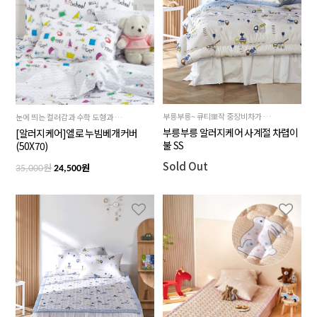
부릉부릉~ 큐티뽀작 중장비차가 달콤한 사탕을 싣고 총출동 했어요. 탈 것을 좋아하는 아이의 상상력은 UP, 즐거운 꿈을 선물하세요
눈에 띄는 컬러감과 수학 도형과 같은 재미있는 모티브
부릉부릉 알러지케어 사계절 차렵이
[알러지케어]엘로 누빔베개커버
불 SS
(50X70)
Sold Out
원
원
35,000
24,500