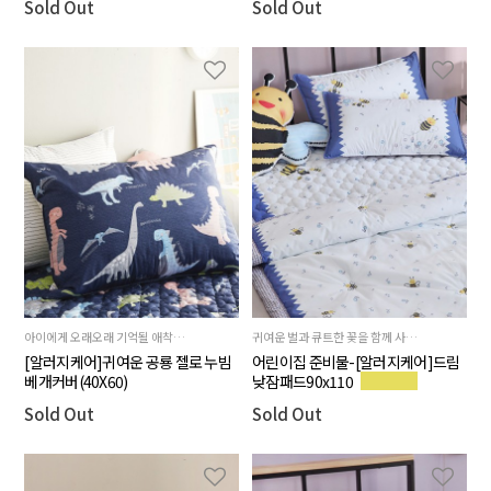
Sold Out
Sold Out
아이에게 오래오래 기억될 애착침구를 만들어주세요
귀여운 벌과 큐트한 꽃을 함께 사용하여 아기들의 순수한 느낌을 그대로 살린 침구입니다.
[알러지케어]귀여운 공룡 젤로 누빔
어린이집 준비물-[알러지케어]드림
베개커버(40X60)
낮잠패드90x110
Sold Out
Sold Out