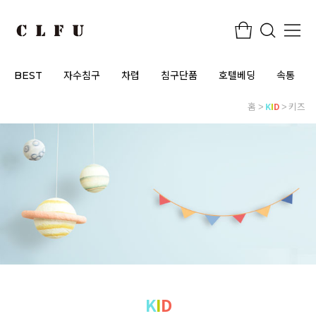
BEST
자수침구
차렵
침구단품
호텔베딩
속통
홈
K
I
D
키즈
K
I
D