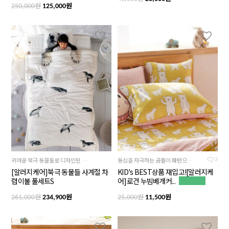
원
원
250,000
125,000
귀여운 북극 동물들로 디자인된 침구입니다.
동심을 자극하는 곰돌이 패턴으로, 해맑은 곰과 머스터드 컬러가 더 아이들의 기분을 업 시켜줍니다.
3
[알러지케어]북극 동물들 사계절 차
KID's BEST상품 재입고![알러지케
렵이불 풀세트S
어]로건 누빔베개커...
원
원
원
원
261,000
234,900
25,000
11,500