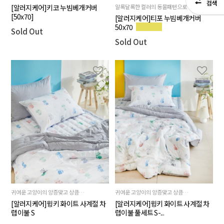
[알러지케어]키코 누빔베개커버
알록달록한 컬러의 동물패턴으로 아기자기한 느낌을주며 뒷지의 모던한 기하학패턴이 세련된 이미지를 더해줍니다.
[50x70]
[알러지케어]티포 누빔베개커버
50x70
Sold Out
Sold Out
귀여운 고양이의 앙증맞고 상큼한 제품
귀여운 고양이의 앙증맞고 상큼한 제품
[알러지케어]윙키 화이트 사계절 차
[알러지케어]윙키 화이트 사계절 차
렵이불 S
렵이불 풀세트 S-...