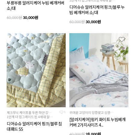
부릉부릉 알러지케어 누빔 베개커버
디어슈슈 알러지케어 핑크/블루 누
소/대
빔 베개커버 소/대
원
원
60,000
30,000
원
원
60,000
30,000
체크무늬 케이프를 두른 하얀 강아지가 뒹굴뒹굴~귀염둥이(슈슈) 핑크/블루 2컬러
귀여운 고양이의 앙증맞고 상큼한 제품
1
1단계 더 업그레이드 된 4세대 알러지케어원단으로 얼굴이 닿아도 안심!
[알러지케어]윙키 화이트 누빔베개
디어슈슈 알러지케어 핑크/블루 침
커버 2가지사이즈 4...
대패드 SS
원
원
40,000
28,000