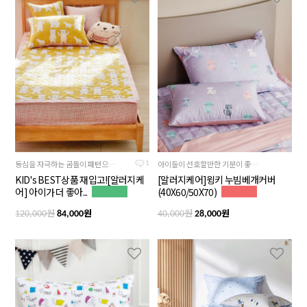
동심을 자극하는 곰돌이 패턴으로, 해맑은 곰
아이들이 선호할만한 기분이 좋아지는 소프트한 컬러감
1
KID's BEST상품 재입고![알러지케
[알러지케어]윙키 누빔베개커버
어] 아이가 더 좋아...
(40X60/50X70)
원
원
원
원
120,000
84,000
40,000
28,000