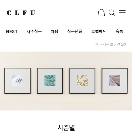
BEST
자수침구
차렵
침구단품
호텔베딩
속통
홈
시즌별
간절기
시즌별