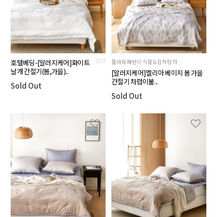
호텔베딩-[알러지케어]화이트
플라워 패턴이 식물도감처럼 자연스럽게 올라가있는 제품
2
날개 간절기(봄,가을)...
[알러지케어]멜리아 베이지 봄 가을
간절기 차렵이불...
Sold Out
Sold Out