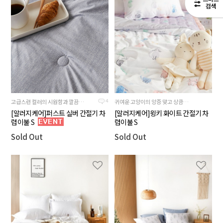
고급스런 컬러의 시원함과 깔끔함이 돋보이는 간절기용 얇은 차렵이불
귀여운 고양이의 앙증 맞고 상큼한 제품
4
[알러지케어]퍼스트 실버 간절기 차
[알러지케어]윙키 화이트 간절기 차
렵이불 S
렵이불 S
Sold Out
Sold Out