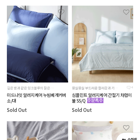
깊은 밤과 같은 잉크블루의 짙은 색감과 뒷면 스카이블루의 시원한 배색이 조화로운
몽실몽실 부드러운 컬러감과 기분까지 상쾌해지는 하늘빛 민트블루
4
미드나잇 알러지케어 누빔베개커버
심플민트 알러지케어 간절기 차렵이
소/대
불 SS/Q
Sold Out
Sold Out