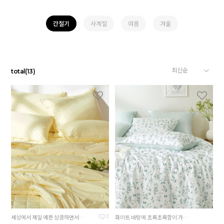
간절기
사계절
여름
겨울
total
(
13
)
세상에서 제일 예쁜 상큼하면서도 부드러운 노란색
화이트 바탕에 초록초록함이 가득🌿
2