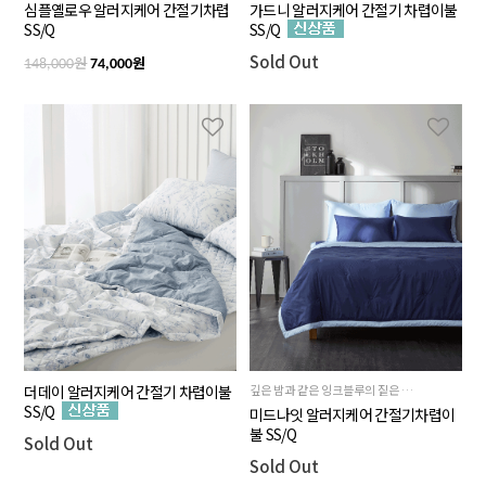
심플옐로우 알러지케어 간절기차렵
가드니 알러지케어 간절기 차렵이불
SS/Q
SS/Q
Sold Out
원
원
148,000
74,000
더데이 알러지케어 간절기 차렵이불
깊은 밤과 같은 잉크블루의 짙은 색감과 뒷면 스카이블루의 시원한 배색이 조화로운
SS/Q
미드나잇 알러지케어 간절기차렵이
불 SS/Q
Sold Out
Sold Out