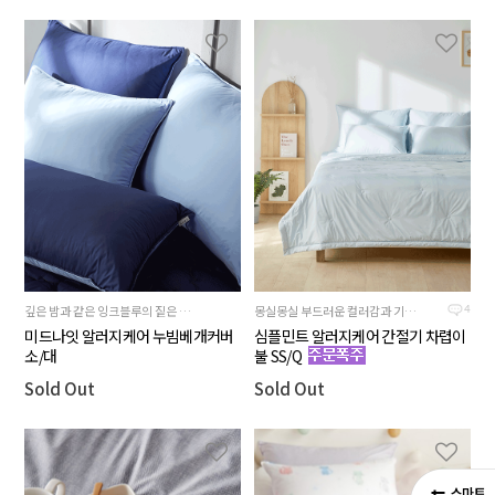
깊은 밤과 같은 잉크블루의 짙은 색감과 뒷면 스카이블루의 시원한 배색이 조화로운
몽실몽실 부드러운 컬러감과 기분까지 상쾌해지는 하늘빛 민트블루
4
미드나잇 알러지케어 누빔베개커버
심플민트 알러지케어 간절기 차렵이
소/대
불 SS/Q
Sold Out
Sold Out