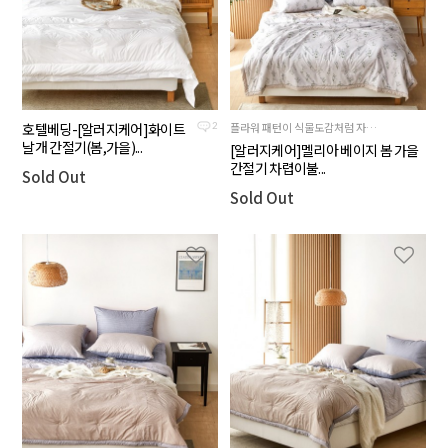
호텔베딩-[알러지케어]화이트
플라워 패턴이 식물도감처럼 자연스럽게 올라가있는 제품
2
날개 간절기(봄,가을)...
[알러지케어]멜리아 베이지 봄 가을
간절기 차렵이불...
Sold Out
Sold Out