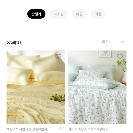
간절기
사계절
여름
겨울
total
(
13
)
세상에서 제일 예쁜 상큼하면서도 부드러운 노란색
화이트 바탕에 초록초록함이 가득🌿
2