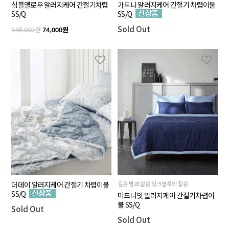
심플옐로우 알러지케어 간절기차렵
가드니 알러지케어 간절기 차렵이불
SS/Q
SS/Q
Sold Out
원
원
148,000
74,000
더데이 알러지케어 간절기 차렵이불
깊은 밤과 같은 잉크블루의 짙은 색감과 뒷면 스카이블루의 시원한 배색이 조화로운
SS/Q
미드나잇 알러지케어 간절기차렵이
불 SS/Q
Sold Out
Sold Out