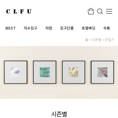
BEST
자수침구
차렵
침구단품
호텔베딩
속통
홈
시즌별
간절기
시즌별