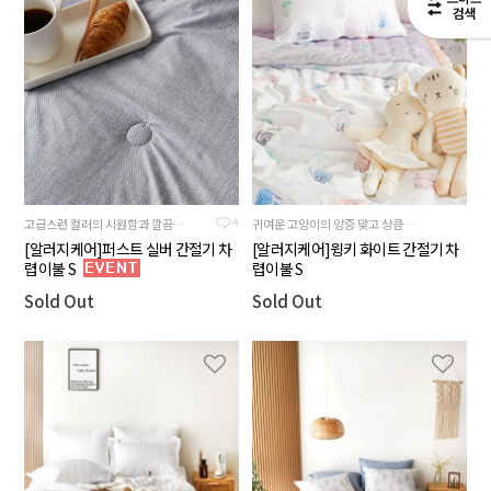
고급스런 컬러의 시원함과 깔끔함이 돋보이는 간절기용 얇은 차렵이불
귀여운 고양이의 앙증 맞고 상큼한 제품
4
[알러지케어]퍼스트 실버 간절기 차
[알러지케어]윙키 화이트 간절기 차
렵이불 S
렵이불 S
Sold Out
Sold Out