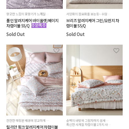
향긋한 느낌의 꽃향기가 느껴질듯한 감성적인 바이올렛과 달달한 캐러멜과 갓 내린 커피향이 연상되는 베이지,서로 다른 매력의 2가지 컬러중에서 초이스
서양화의 점묘화를 보는듯~ 수많은 붓터치로 완성한 독특한 질감의 디테일이 살아있는 차렵이불,진베이지 배색 양면의 동일한 패턴으로 2배의 즐거움
폴인 알러지케어 바이올렛/베이지
브리즈 알러지케어 그린/오렌지 차
차렵이불 SS/Q
렵이불 SS/Q
Sold Out
Sold Out
잔잔한 헤링본 배경에 정교하게 그려낸 핑크 플라워패턴의 화사한 사계절 차렵이불, 실물이 더 이뻐요
순백의 바탕에 그림자까지 섬세하게 살린 다채로운 꽃과 풀잎이 눈부시게 화사하고 어여쁜
폭신한 사계절 차렵이불 2가지 사이즈
릴리안 핑크 알러지케어 차렵이불