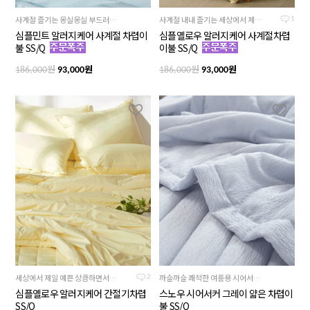
사계절 즐기는 몽실몽실 부드러운 컬러감과 기분까지 상쾌해지는 하늘빛
사계절 내내 즐기는 세상에서 제일 예쁜 상큼하면서도 부드러운 노란색
1
심플민트 알러지케어 사계절 차렵이
심플옐로우 알러지케어 사계절차렵
불 SS/Q
이불 SS/Q
원
원
원
원
186,000
93,000
186,000
93,000
세상에서 제일 예쁜 상큼하면서도 부드러운 노란색
까슬까슬 쾌적한 여름용 시어서커원단, 차분하고 시크한 그레이컬러
2
심플옐로우 알러지케어 간절기차렵
스노우 시어서커 그레이 얇은 차렵이
SS/Q
불 SS/Q