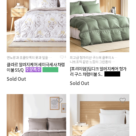
연노랑과 초콜릿색의 꽃과 잎을 큼직하게 표현한 알러지케어 원단과 녹아내릴듯 부드러운 크리미 하고 소프트한 모카베이지 컬러의 초극세사 안감 양면-2way로 사용
최고급 헝가리산 구스에 클푸의 ALC+COVER 기술을 더한 프리미엄 구스다운 제품
3
니트조직 같은 느낌의 그린톤의 겉면과 성글게 짜인 광목을 연상시키는 연베이지컬러 뒷면
클라르 알러지케어 세미극세사 차렵
[프리미엄]딥디크 알러지케어 헝가
이불 SS/Q
리 구스 차렵이불 S...
Sold Out
Sold Out