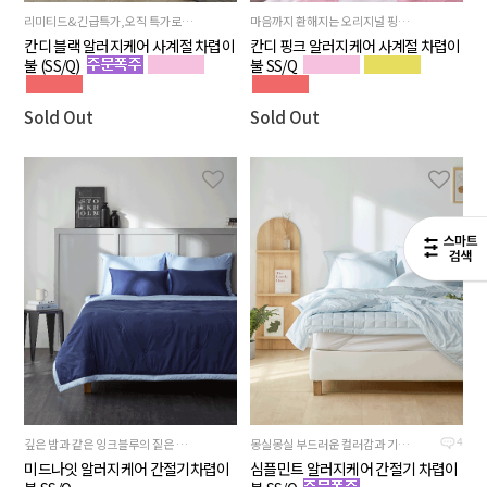
리미티드&긴급특가,오직 특가로 드리기 위해 다시 만들었습니다. 적립금사용가능! 쿠폰은 사용불가
마음까지 환해지는 오리지널 핑크컬러
칸디 블랙 알러지케어 사계절 차렵이
칸디 핑크 알러지케어 사계절 차렵이
불 (SS/Q)
불 SS/Q
Sold Out
Sold Out
깊은 밤과 같은 잉크블루의 짙은 색감과 뒷면 스카이블루의 시원한 배색이 조화로운
몽실몽실 부드러운 컬러감과 기분까지 상쾌해지는 하늘빛 민트블루
4
미드나잇 알러지케어 간절기차렵이
심플민트 알러지케어 간절기 차렵이