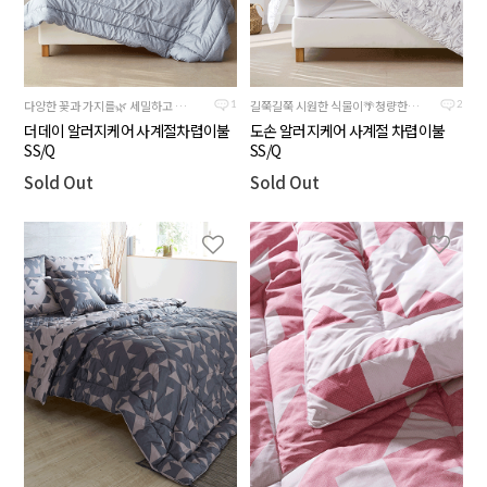
다양한 꽃과 가지를🌿 세밀하고 정교한 펜과 붓터치로 그려낸 눈이 시원한 더데이 시리즈
길쭉길쭉 시원한 식물이🌴청량한 최신상 디자인
1
2
더데이 알러지케어 사계절차렵이불
도손 알러지케어 사계절 차렵이불
SS/Q
SS/Q
Sold Out
Sold Out