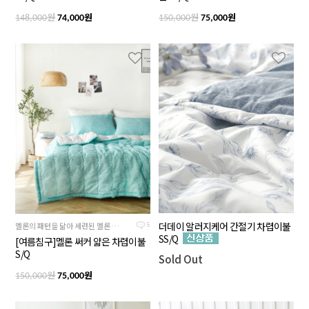
원
원
원
원
148,000
74,000
150,000
75,000
더데이 알러지케어 간절기 차렵이불
멜론의 패턴을 닮아 세련된 멜론 컬러의 여름침구
5
SS/Q
[여름침구]멜론 써커 얇은 차렵이불
S/Q
Sold Out
원
원
150,000
75,000