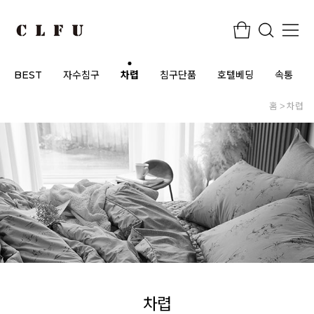
BEST
자수침구
차렵
침구단품
호텔베딩
속통
홈
차렵
차렵