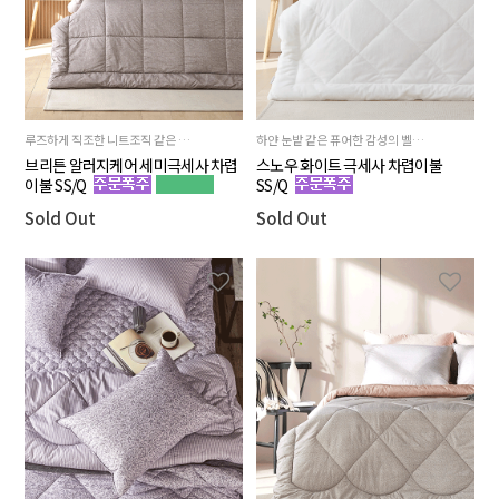
루즈하게 직조한 니트조직 같은 브라운 톤의 알러지케어 원단과 녹아내릴듯 부드러운 크리미 하고 소프트한 모카베이지 컬러의 초극세사 안감의 양면-2way로 사용
하얀 눈밭 같은 퓨어한 감성의 벨벳처럼 부드러운 스노우 화이트! 털빠짐과 먼지날림이 적어 관리가 쉬운 3mm극세사
브리튼 알러지케어 세미극세사 차렵
스노우 화이트 극세사 차렵이불
이불 SS/Q
SS/Q
Sold Out
Sold Out