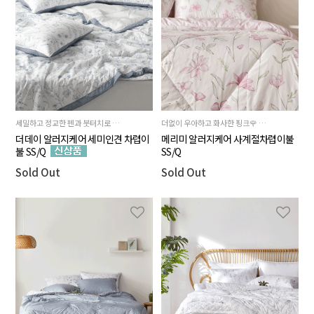
세밀하고 정교한 펜과 붓터치로 그려낸 눈이 시원한 더데이 시리즈
더없이 우아하고 화사한 핑크🌹 플라워 패턴
더데이 알러지케어 세미인견 차렵이
메리미 알러지케어 사계절차렵이불
불 SS/Q
SS/Q
Sold Out
Sold Out