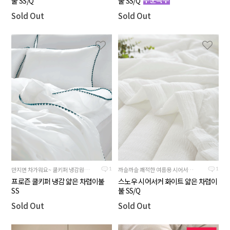
불 SS/Q
불 SS/Q
Sold Out
Sold Out
만지면 차가워요~ 쿨키퍼 냉감원단의 만든 시원한 여름용이불
까슬까슬 쾌적한 여름용 시어서커원단, 깔끔하고 단아한 화이트컬러의 얇은 차렵이불
1
1
프로즌 쿨키퍼 냉감 얇은 차렵이불
스노우 시어서커 화이트 얇은 차렵이
SS
불 SS/Q
Sold Out
Sold Out