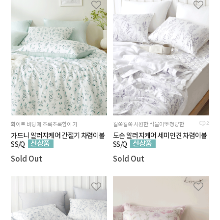
화이트 바탕에 초록초록함이 가득🌿
길쭉길쭉 시원한 식물이🌴청량한 최신상 디자인
2
가드니 알러지케어 간절기 차렵이불
도손 알러지케어 세미인견 차렵이불
SS/Q
SS/Q
Sold Out
Sold Out