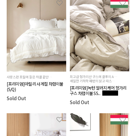
최고급 헝가리산 구스에 클푸의 ALC+COVER 기술을 더한 프리미엄 구스다운 제품
사랑스런 프릴에 짙은 차콜 끝단이 깔끔함을 더해주는 60수 고급면혼방의 프리미엄 알러지케어 원단
세밀한 기하학 패턴의 밝고 따스하면서도 부담스럽지 않은 겉면 옐로우와 베이지 색상의 안쪽면
[프리미엄]마릴리 사계절 차렵이불
[프리미엄]녹턴 알러지케어 헝가리
(S/Q)
구스 차렵이불 SS...
Sold Out
Sold Out