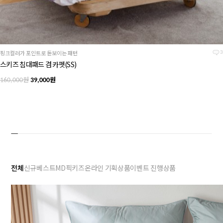
핑크컬러가 포인트로 돋보이는 패턴
3
스키즈 침대패드 겸 카펫(SS)
원
원
160,000
39,000
전체
신규
베스트
MD픽
키즈
온라인 기획상품
이벤트 진행상품