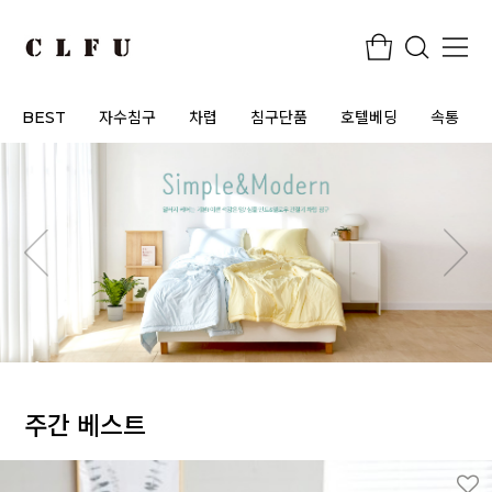
BEST
자수침구
차렵
침구단품
호텔베딩
속통
주간 베스트