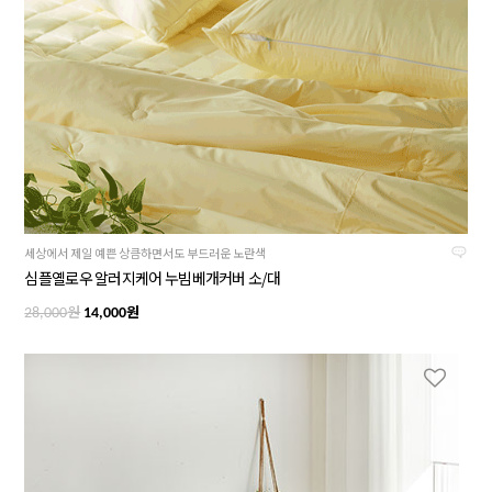
세상에서 제일 예쁜 상큼하면서도 부드러운 노란색
심플옐로우 알러지케어 누빔베개커버 소/대
원
원
28,000
14,000