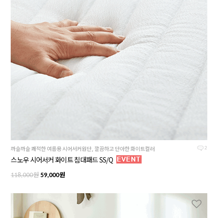
까슬까슬 쾌적한 여름용 시어서커원단, 깔끔하고 단아한 화이트컬러
2
스노우 시어서커 화이트 침대패드 SS/Q
원
원
118,000
59,000