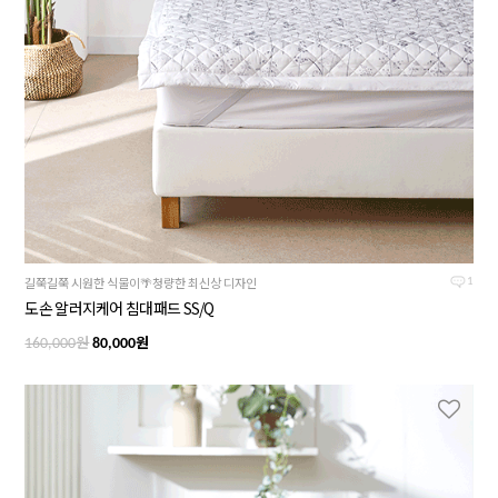
길쭉길쭉 시원한 식물이🌴청량한 최신상 디자인
1
도손 알러지케어 침대패드 SS/Q
원
원
160,000
80,000