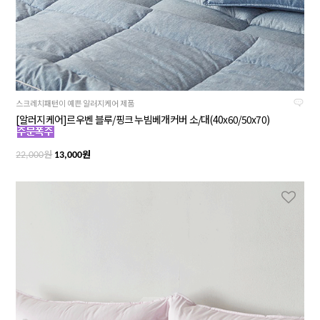
스크레치패턴이 예쁜 알러지케어 제품
[알러지케어]르우벤 블루/핑크 누빔베개커버 소/대(40x60/50x70)
원
원
22,000
13,000