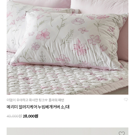
더없이 우아하고 화사한 핑크🌹 플라워 패턴
메리미 알러지케어 누빔베개커버 소/대
원
원
40,000
28,000