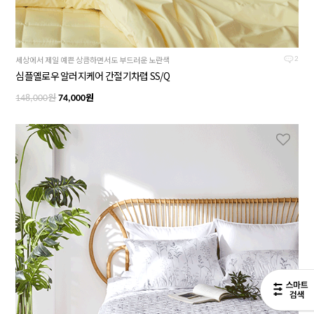
세상에서 제일 예쁜 상큼하면서도 부드러운 노란색
2
심플옐로우 알러지케어 간절기차렵 SS/Q
원
원
148,000
74,000