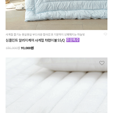
사계절 즐기는 몽실몽실 부드러운 컬러감과 기분까지 상쾌해지는 하늘빛
심플민트 알러지케어 사계절 차렵이불 SS/Q
원
원
186,000
93,000