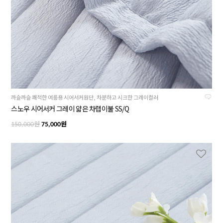
까슬까슬 쾌적한 여름용 시어서커원단, 차분하고 시크한 그레이컬러
스노우 시어서커 그레이 얇은 차렵이불 SS/Q
원
원
150,000
75,000