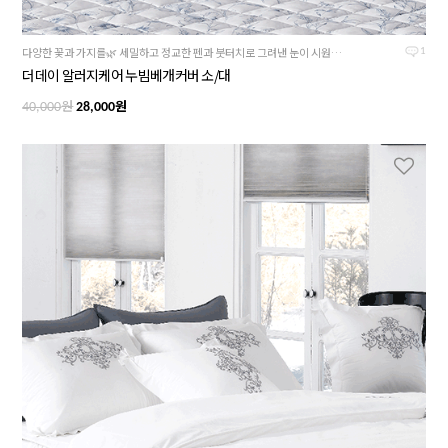
다양한 꽃과 가지를🌿 세밀하고 정교한 펜과 붓터치로 그려낸 눈이 시원한 더데이 시리즈
1
더데이 알러지케어 누빔베개커버 소/대
원
원
40,000
28,000