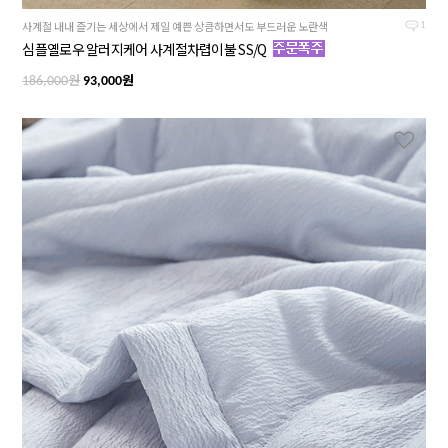
사계절 내내 즐기는 세상에서 제일 예쁜 상큼하면서도 부드러운 노란색
1
심플옐로우 알러지케어 사계절차렵이불 SS/Q
원
원
186,000
93,000