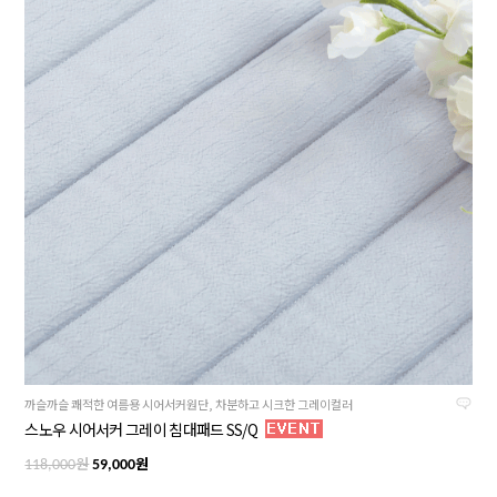
까슬까슬 쾌적한 여름용 시어서커원단, 차분하고 시크한 그레이컬러
스노우 시어서커 그레이 침대패드 SS/Q
원
원
118,000
59,000