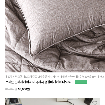
브리튼 알러지케어 세미극세사 홑겹베개커버 대50x70
원
원
36,000
18,000