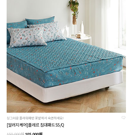
싱그러운 플라워패턴 꽃밭에서 숙면하세요!
[알러지케어]플레르 침대패드 SS/Q
원
원
150,000
105,000