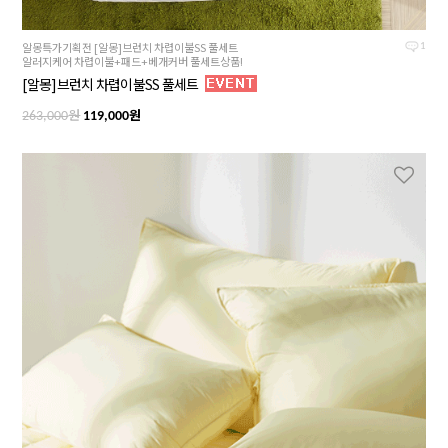
알몽특가기획전 [알몽]브런치 차렵이불SS 풀세트
1
알러지케어 차렵이불+패드+베개커버 풀세트상품!
[알몽]브런치 차렵이불SS 풀세트
원
원
263,000
119,000