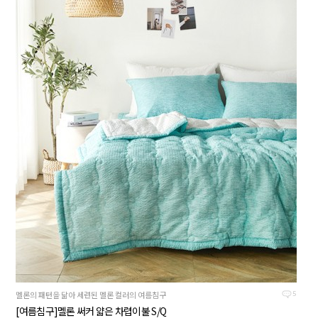
멜론의 패턴을 닮아 세련된 멜론 컬러의 여름침구
5
[여름침구]멜론 써커 얇은 차렵이불 S/Q