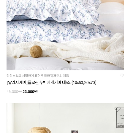
정성스럽고 세밀하게 표현된 플라워 패턴의 제품
[알러지케어]플로린 누빔베개커버 대/소 (40x60/50x70)
원
원
46,000
23,000