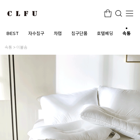
BEST
자수침구
차렵
침구단품
호텔베딩
속통
속통
이불솜