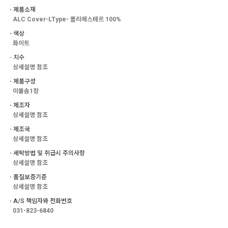
ㆍ제품소재
ALC Cover-LType- 폴리에스테르 100%
ㆍ색상
화이트
ㆍ치수
상세설명 참조
ㆍ제품구성
이불솜1장
ㆍ제조자
상세설명 참조
ㆍ제조국
상세설명 참조
ㆍ세탁방법 및 취급시 주의사항
상세설명 참조
ㆍ품질보증기준
상세설명 참조
ㆍA/S 책임자와 전화번호
031-823-6840