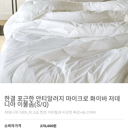
한결 포근한 안티알러지 마이크로 화이바 저데
니아 이불솜(S/Q)
저데니아 100%,최고급 천연 거위털과 비슷한 촉감+ALC커버
소비자가격
270,000
원