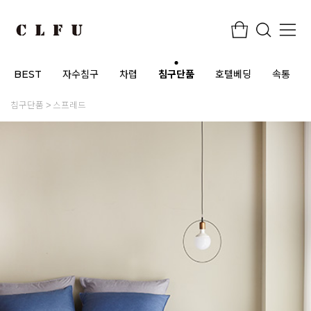
BEST
자수침구
차렵
침구단품
호텔베딩
속통
침구단품
스프레드