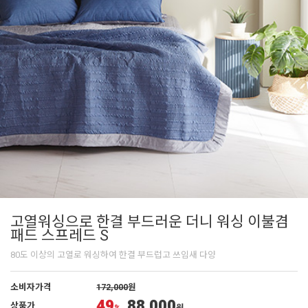
고열워싱으로 한결 부드러운 더니 워싱 이불겸
패드 스프레드 S
80도 이상의 고열로 워싱하여 한결 부드럽고 쓰임새 다양
소비자가격
172,000
원
49
88,000
상품가