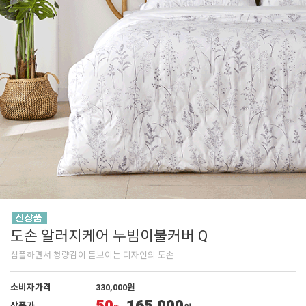
도손 알러지케어 누빔이불커버 Q
심플하면서 청량감이 돋보이는 디자인의 도손
소비자가격
330,000
원