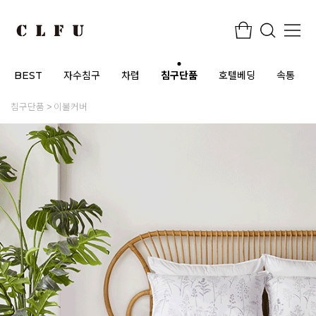
BEST
자수침구
차렵
침구단품
호텔베딩
속통
침구단품
이불커버