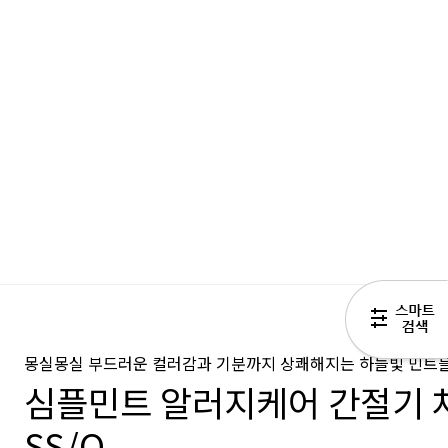
몽실몽실 부드러운 컬러감과 기분까지 상쾌해지는 하늘빛 민트
심플민트 알러지케어 간절기 
SS/Q