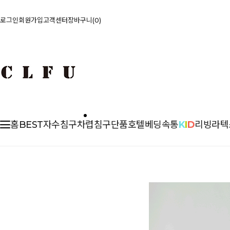
로그인
회원가입
고객센터
장바구니
0
홈
BEST
자수침구
차렵
침구단품
호텔베딩
속통
K
I
D
리빙
라텍