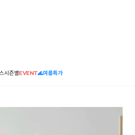
스
시즌별
EVENT
🌊여름특가