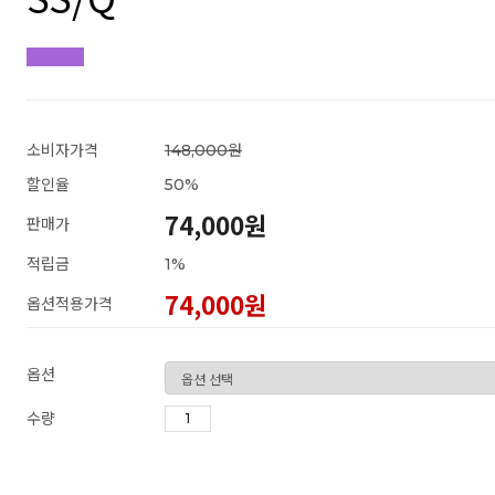
소비자가격
148,000원
할인율
50
%
74,000원
판매가
적립금
1%
74,000
원
옵션적용가격
옵션
수량