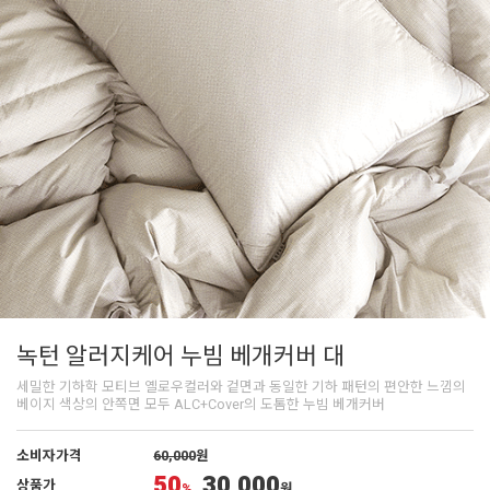
녹턴 알러지케어 누빔 베개커버 대
세밀한 기하학 모티브 옐로우컬러와 겉면과 동일한 기하 패턴의 편안한 느낌의
베이지 색상의 안쪽면 모두 ALC+Cover의 도톰한 누빔 베개커버
소비자가격
60,000
원
50
30,000
상품가
%
원