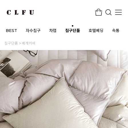
BEST
자수침구
차렵
침구단품
호텔베딩
속통
침구단품
베개커버