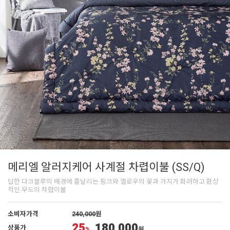
메리엘 알러지케어 사계절 차렵이불 (SS/Q)
딥한 다크블루의 배경에 흩날리는 핑크와 옐로우의 꽃과 가지가 화려하고 환상
적인 무드의 차렵이불
소비자가격
240,000
원
25
180,000
상품가
%
원