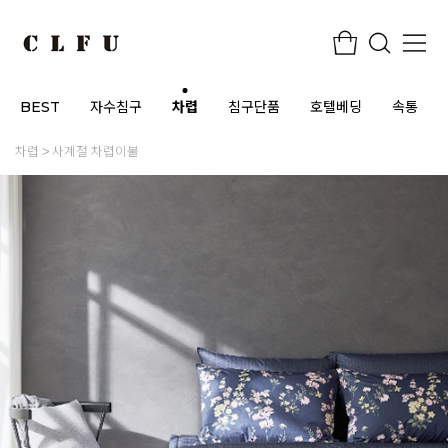
BEST
자수침구
차렵
침구단품
호텔베딩
속통
차렵
사계절 차렵이불