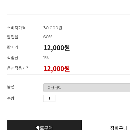
소비자가격
30,000원
할인율
60
%
12,000원
판매가
적립금
1%
12,000
원
옵션적용가격
옵션
수량
바로구매
장바구니