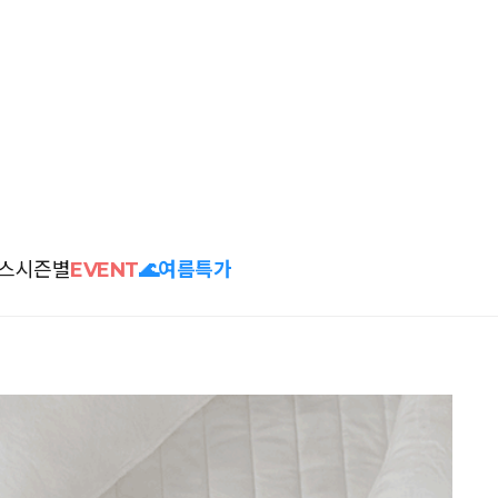
스
시즌별
EVENT
🌊여름특가