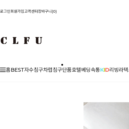
로그인
회원가입
고객센터
장바구니
0
홈
BEST
자수침구
차렵
침구단품
호텔베딩
속통
K
I
D
리빙
라텍