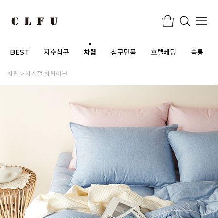
BEST
자수침구
차렵
침구단품
호텔베딩
속통
차렵
사계절 차렵이불