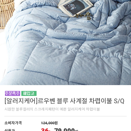
[알러지케어]르우벤 블루 사계절 차렵이불 S/Q
시원한 블루컬러의 스크레치패턴이 예쁜 알러지케어 차렵이불
소비자가격
124,000
원