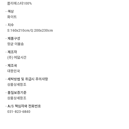
폴리에스터100%
ㆍ색상
화이트
ㆍ치수
S:160x210cm/Q:200x230cm
ㆍ제품구성
향균 이불솜
ㆍ제조자
(주) 여덟시간
ㆍ제조국
대한민국
ㆍ세탁방법 및 취급시 주의사항
상품상세참조
ㆍ품질보증기준
상품상세참조
ㆍA/S 책임자와 전화번호
031-823-6840