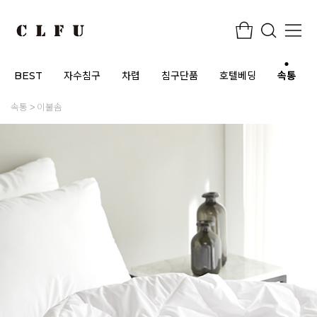
BEST
자수침구
차렵
침구단품
호텔베딩
속통
속통
이불솜