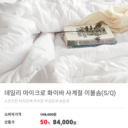
데일리 마이크로 화이바 사계절 이불솜(S/Q)
소프트한 터치감에 우수한 쿠션감과 보온성
소비자가격
168,000
원
50
84,000
상품가
%
원