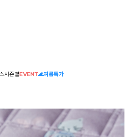
스
시즌별
EVENT
🌊여름특가