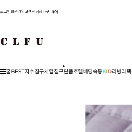
로그인
회원가입
고객센터
장바구니
0
홈
BEST
자수침구
차렵
침구단품
호텔베딩
속통
K
I
D
리빙
라텍