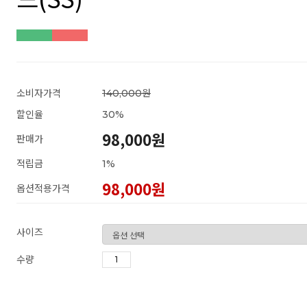
소비자가격
140,000원
할인율
30
%
98,000원
판매가
적립금
1%
98,000
원
옵션적용가격
사이즈
수량