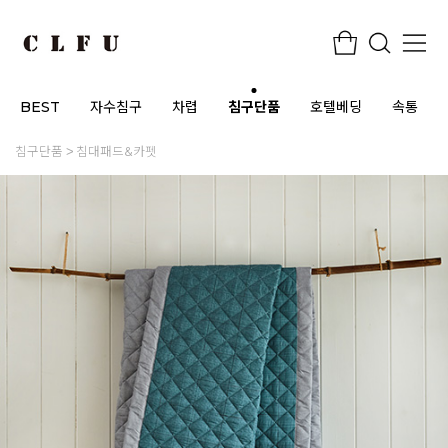
BEST
자수침구
차렵
침구단품
호텔베딩
속통
침구단품
침대패드&카펫