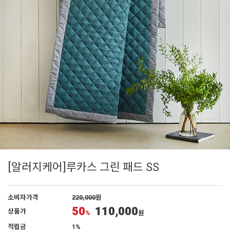
[알러지케어]루카스 그린 패드 SS
소비자가격
220,000
원
50
110,000
상품가
%
원
적립금
1%