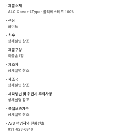
ㆍ제품소재
ALC Cover-LType- 폴리에스테르 100%
ㆍ색상
화이트
ㆍ치수
상세설명 참조
ㆍ제품구성
이불솜1장
ㆍ제조자
상세설명 참조
ㆍ제조국
상세설명 참조
ㆍ세탁방법 및 취급시 주의사항
상세설명 참조
ㆍ품질보증기준
상세설명 참조
ㆍA/S 책임자와 전화번호
031-823-6840