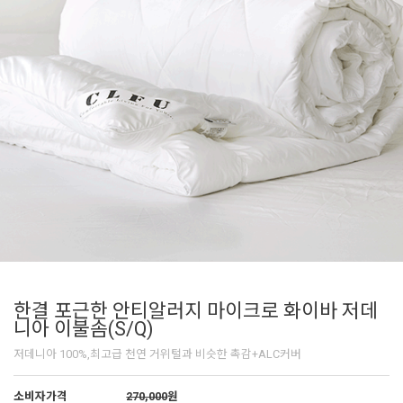
한결 포근한 안티알러지 마이크로 화이바 저데
니아 이불솜(S/Q)
저데니아 100%,최고급 천연 거위털과 비슷한 촉감+ALC커버
소비자가격
270,000
원