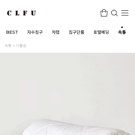
BEST
자수침구
차렵
침구단품
호텔베딩
속통
속통
이불솜