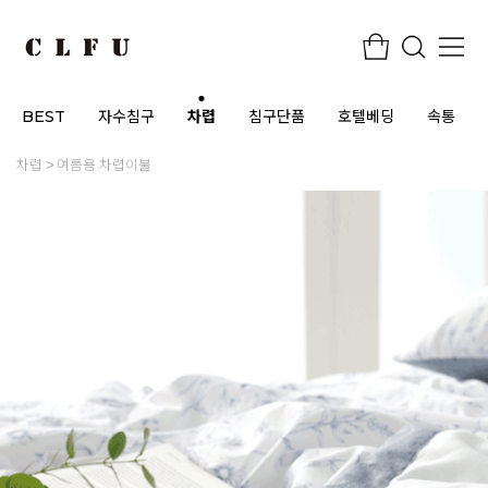
BEST
자수침구
차렵
침구단품
호텔베딩
속통
차렵
여름용 차렵이불