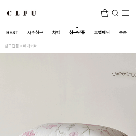
BEST
자수침구
차렵
침구단품
호텔베딩
속통
침구단품
베개커버