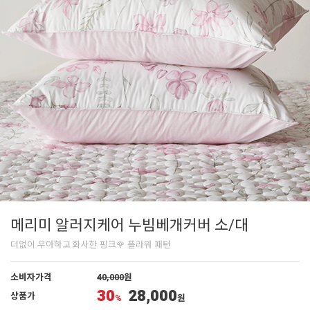
메리미 알러지케어 누빔베개커버 소/대
더없이 우아하고 화사한 핑크🌹 플라워 패턴
소비자가격
40,000
원
30
28,000
상품가
%
원