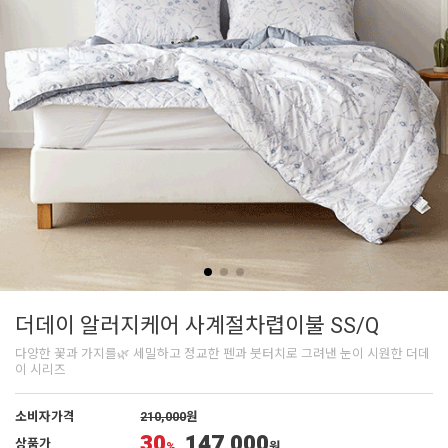
더데이 알러지케어 사계절차렵이불 SS/Q
다양한 꽃과 가지를🌿 세밀하고 정교한 펜과 붓터치로 그려낸 눈이 시원한 더데
이 시리즈
소비자가격
210,000
원
30
147,000
상품가
%
원