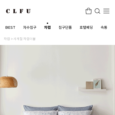
BEST
자수침구
차렵
침구단품
호텔베딩
속통
차렵
사계절 차렵이불