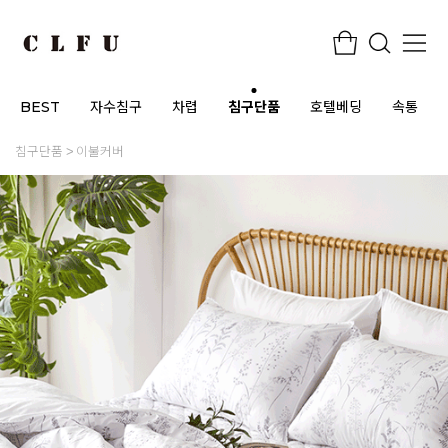
BEST
자수침구
차렵
침구단품
호텔베딩
속통
침구단품
이불커버