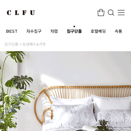
BEST
자수침구
차렵
침구단품
호텔베딩
속통
침구단품
침대패드&카펫