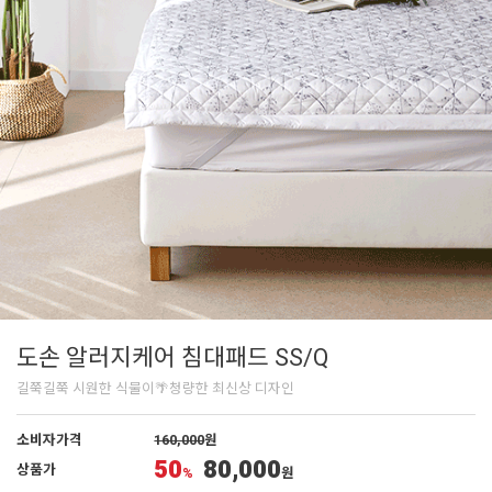
도손 알러지케어 침대패드 SS/Q
길쭉길쭉 시원한 식물이🌴청량한 최신상 디자인
소비자가격
160,000
원
50
80,000
상품가
%
원