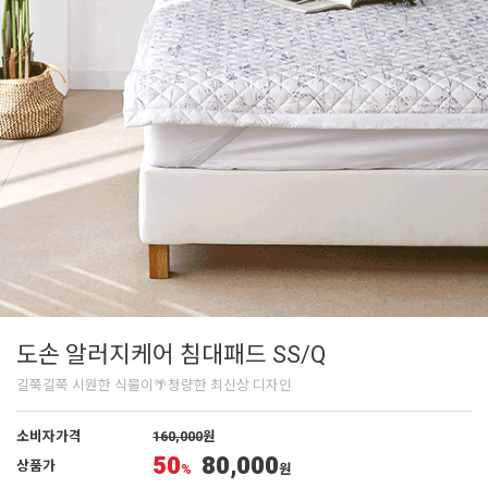
도손 알러지케어 침대패드 SS/Q
길쭉길쭉 시원한 식물이🌴청량한 최신상 디자인
소비자가격
160,000
원
50
80,000
상품가
%
원