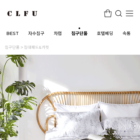
BEST
자수침구
차렵
침구단품
호텔베딩
속통
침구단품
침대패드&카펫