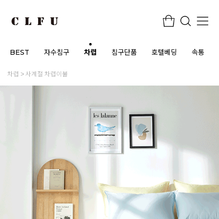
BEST
자수침구
차렵
침구단품
호텔베딩
속통
차렵
사계절 차렵이불