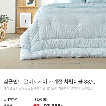
심플민트 알러지케어 사계절 차렵이불 SS/Q
사계절 즐기는 몽실몽실 부드러운 컬러감과 기분까지 상쾌해지는 하늘빛
소비자가격
186,000
원