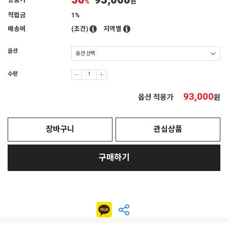
50
93,000
상품가
%
원
적립금
1%
배송비
(조건)
지역별
옵션
수량
93,000
옵션 적용가
원
장바구니
관심상품
구매하기