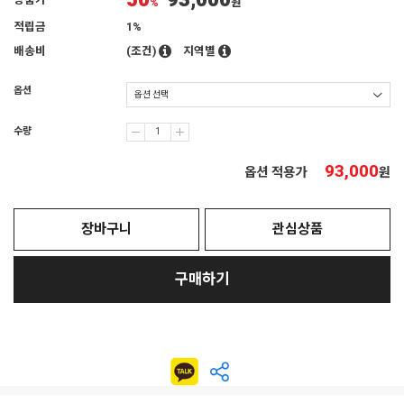
50
93,000
상품가
%
원
적립금
1%
배송비
(조건)
지역별
옵션
수량
93,000
옵션 적용가
원
장바구니
관심상품
구매하기