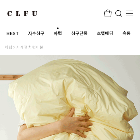
BEST
자수침구
차렵
침구단품
호텔베딩
속통
차렵
사계절 차렵이불