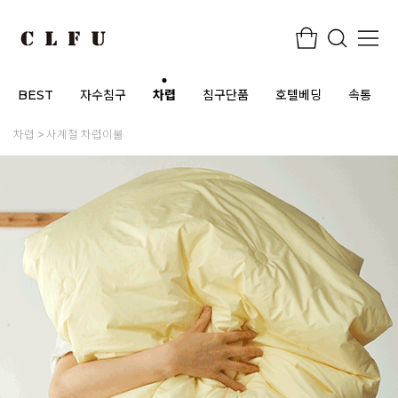
BEST
자수침구
차렵
침구단품
호텔베딩
속통
차렵
사계절 차렵이불