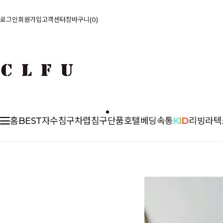
로그인
회원가입
고객센터
장바구니
0
홈
BEST
자수침구
차렵
침구단품
호텔베딩
속통
K
I
D
리빙
라텍