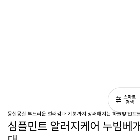
몽실몽실 부드러운 컬러감과 기분까지 상쾌해지는 하늘빛 민트
심플민트 알러지케어 누빔베개
대