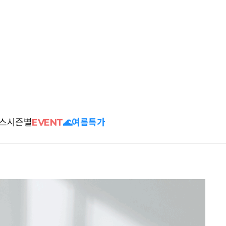
스
시즌별
EVENT
🌊여름특가