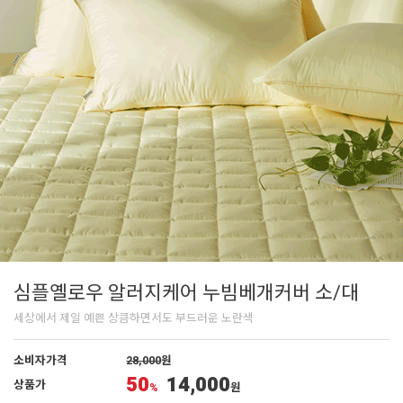
심플옐로우 알러지케어 누빔베개커버 소/대
세상에서 제일 예쁜 상큼하면서도 부드러운 노란색
소비자가격
28,000
원
50
14,000
상품가
%
원