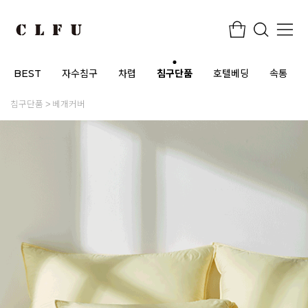
BEST
자수침구
차렵
침구단품
호텔베딩
속통
침구단품
베개커버