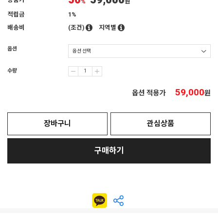
50
59,000
상품가
%
원
적립금
1%
배송비
(조건)
지역별
옵션
수량
59,000
옵션 적용가
원
장바구니
관심상품
구매하기