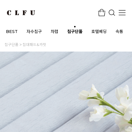
BEST
자수침구
차렵
침구단품
호텔베딩
속통
침구단품
침대패드&카펫