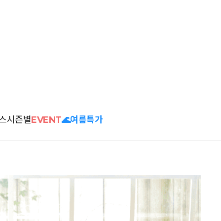
스
시즌별
EVENT
🌊여름특가