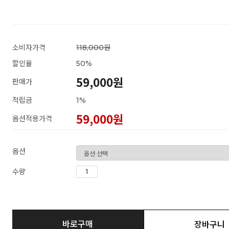
소비자가격
118,000원
할인율
50
%
59,000원
판매가
적립금
1%
59,000
원
옵션적용가격
옵션
수량
바로구매
장바구니