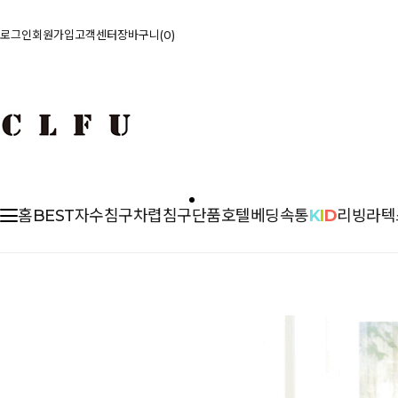
로그인
회원가입
고객센터
장바구니
0
홈
BEST
자수침구
차렵
침구단품
호텔베딩
속통
K
I
D
리빙
라텍