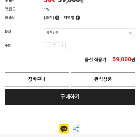
50
59,000
상품가
%
원
적립금
1%
배송비
(조건)
지역별
옵션
수량
59,000
옵션 적용가
원
장바구니
관심상품
구매하기