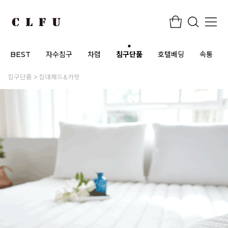
BEST
자수침구
차렵
침구단품
호텔베딩
속통
침구단품
침대패드&카펫