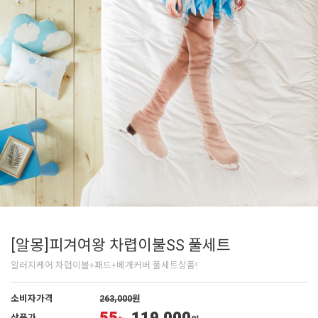
[알몽]피겨여왕 차렵이불SS 풀세트
알러지케어 차렵이불+패드+베개커버 풀세트상품!
소비자가격
263,000
원