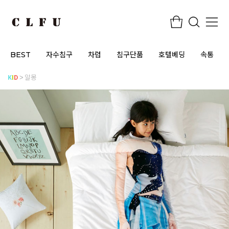
BEST
자수침구
차렵
침구단품
호텔베딩
속통
K
I
D
알몽