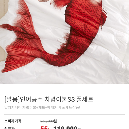
[알몽]인어공주 차렵이불SS 풀세트
알러지케어 차렵이불+패드+베개커버 풀세트상품!
소비자가격
263,000
원