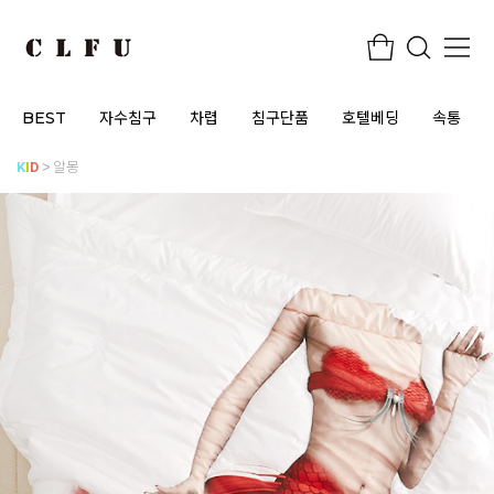
BEST
자수침구
차렵
침구단품
호텔베딩
속통
K
I
D
알몽