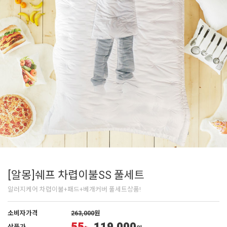
[알몽]쉐프 차렵이불SS 풀세트
알러지케어 차렵이불+패드+베개커버 풀세트상품!
소비자가격
263,000
원