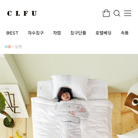
BEST
자수침구
차렵
침구단품
호텔베딩
속통
K
I
D
알몽