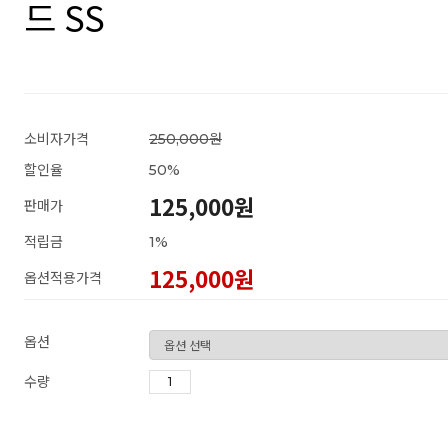
드 SS
소비자가격
250,000원
할인율
50
%
125,000원
판매가
적립금
1%
125,000
원
옵션적용가격
옵션
수량