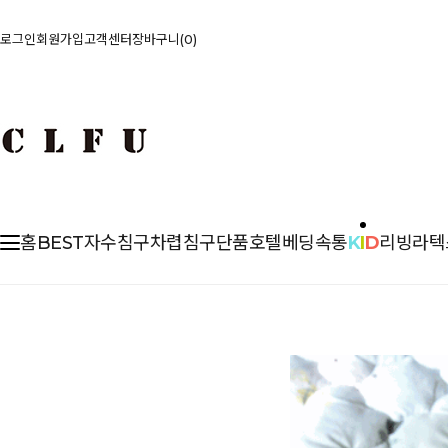
로그인
회원가입
고객센터
장바구니
0
홈
BEST
자수침구
차렵
침구단품
호텔베딩
속통
K
I
D
리빙
라텍