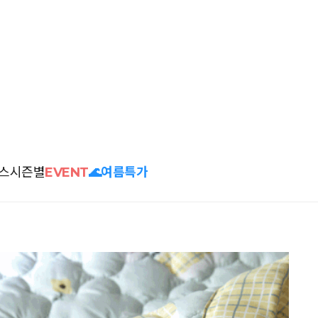
스
시즌별
EVENT
🌊여름특가