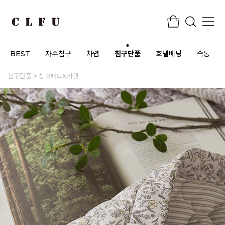
BEST
자수침구
차렵
침구단품
호텔베딩
속통
침구단품
침대패드&카펫