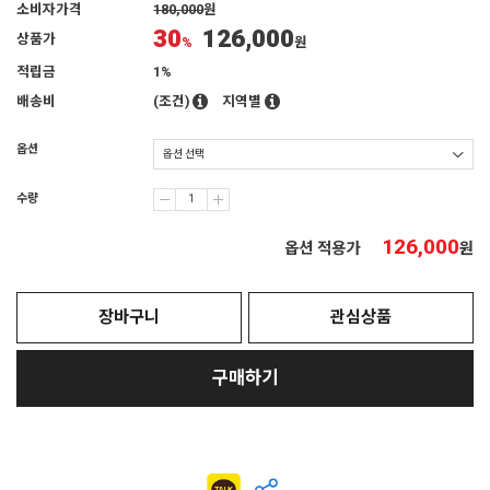
소비자가격
180,000
원
30
126,000
상품가
%
원
적립금
1%
배송비
(조건)
지역별
옵션
수량
126,000
옵션 적용가
원
장바구니
관심상품
구매하기