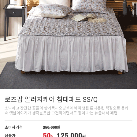
로즈팝 알러지케어 침대패드 SS/Q
소박하고 잔잔한 꽃들이 한가득~ 오방색에서 파생된 톤다운된 색감으로 동화
속 옛날이야기가 생각날듯한 고전적이면서도 정이 가는 뉴클래식 패턴
소비자가격
250,000
원
50
125,000
상품가
%
원