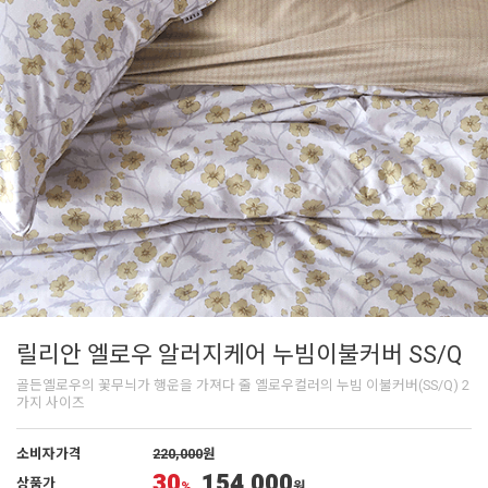
릴리안 엘로우 알러지케어 누빔이불커버 SS/Q
골든옐로우의 꽃무늬가 행운을 가져다 줄 옐로우컬러의 누빔 이불커버(SS/Q) 2
가지 사이즈
소비자가격
220,000
원
30
154,000
상품가
%
원