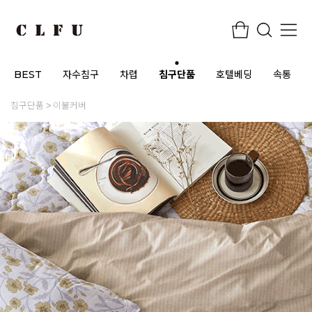
BEST
자수침구
차렵
침구단품
호텔베딩
속통
침구단품
이불커버