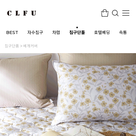
BEST
자수침구
차렵
침구단품
호텔베딩
속통
침구단품
베개커버