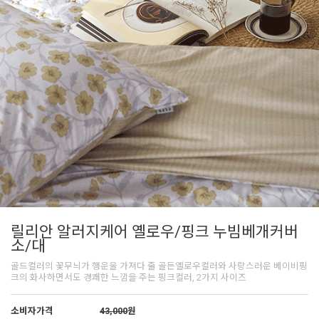
릴리안 알러지케어 옐로우/핑크 누빔베개커버
소/대
골드컬러의 꽃무늬가 행운을 가져다 줄 골든옐로우컬러와 사랑스러운 베이비핑
크의 화사하면서도 경쾌한 느낌을 주는 핑크컬러, 2가지 사이즈
소비자가격
43,000
원