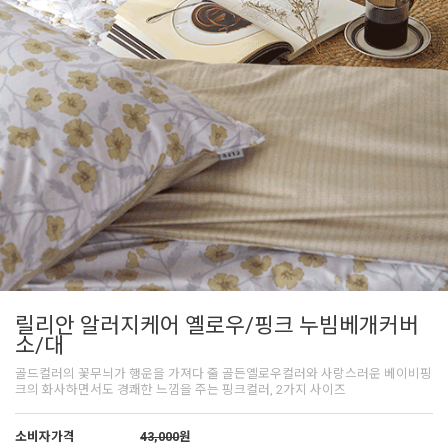
릴리안 알러지케어 옐로우/핑크 누빔베개커버
소/대
골드컬러의 꽃무늬가 행운을 가져다 줄 골든옐로우컬러와 사랑스러운 베이비핑
크의 화사하면서도 경쾌한 느낌을 주는 핑크컬러, 2가지 사이즈
소비자가격
43,000
원