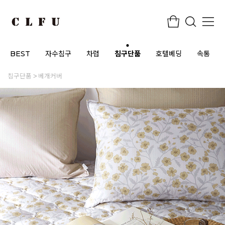
BEST
자수침구
차렵
침구단품
호텔베딩
속통
침구단품
베개커버