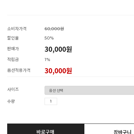
소비자가격
60,000원
할인율
50
%
30,000원
판매가
적립금
1%
30,000
원
옵션적용가격
사이즈
수량
바로구매
장바구니