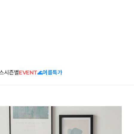
스
시즌별
EVENT
🌊여름특가