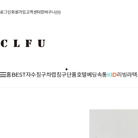
로그인
회원가입
고객센터
장바구니
0
홈
BEST
자수침구
차렵
침구단품
호텔베딩
속통
K
I
D
리빙
라텍