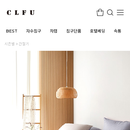
BEST
자수침구
차렵
침구단품
호텔베딩
속통
시즌별
간절기