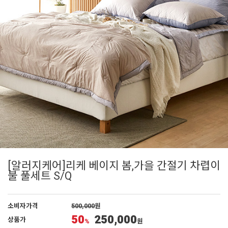
[알러지케어]리케 베이지 봄,가을 간절기 차렵이
불 풀세트 S/Q
소비자가격
500,000
원
50
250,000
상품가
%
원