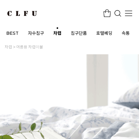
BEST
자수침구
차렵
침구단품
호텔베딩
속통
차렵
여름용 차렵이불