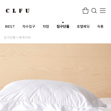
BEST
자수침구
차렵
침구단품
호텔베딩
속통
침구단품
베개커버