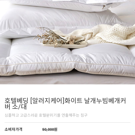
호텔베딩 [알러지케어]화이트 날개누빔베개커
버 소/대
심플하고 고급스러운 호텔분위기를 연출해주는 침구
소비자가격
50,000
원