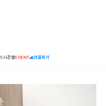
스
시즌별
EVENT
🌊여름특가