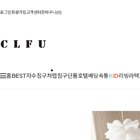
로그인
회원가입
고객센터
장바구니
0
홈
BEST
자수침구
차렵
침구단품
호텔베딩
속통
K
I
D
리빙
라텍