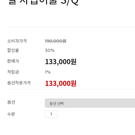
소비자가격
190,000원
할인율
30
%
133,000원
판매가
적립금
1%
133,000
원
옵션적용가격
옵션
수량