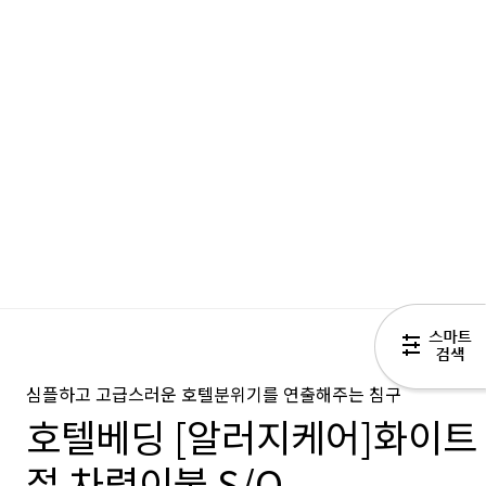
심플하고 고급스러운 호텔분위기를 연출해주는 침구
호텔베딩 [알러지케어]화이트
절 차렵이불 S/Q