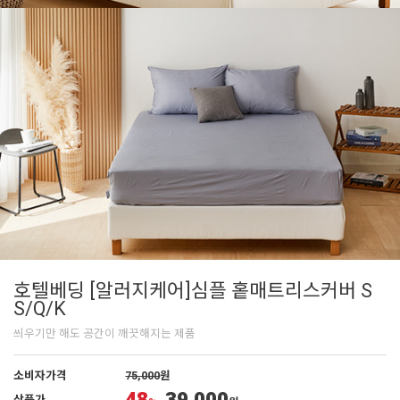
호텔베딩 [알러지케어]심플 홑매트리스커버 S
S/Q/K
씌우기만 해도 공간이 깨끗해지는 제품
소비자가격
75,000
원