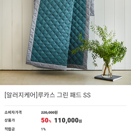
[알러지케어]루카스 그린 패드 SS
소비자가격
220,000
원
50
110,000
상품가
%
원
적립금
1%