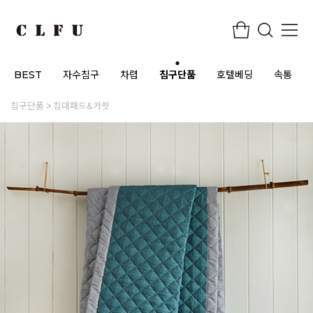
BEST
자수침구
차렵
침구단품
호텔베딩
속통
침구단품
침대패드&카펫